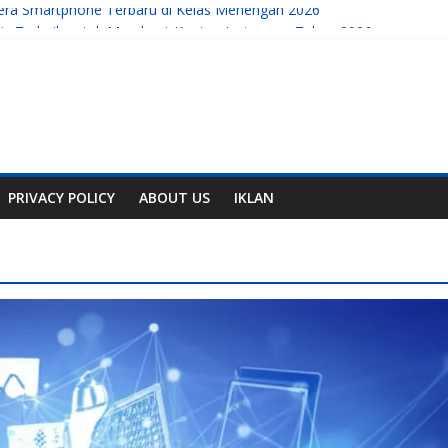
era Smartphone Terbaru di Kelas Menengah 2026
ratis Terbaik untuk Membuat Konten Instagram Tahun 2026
mahal
, Handphone, dan Aplikasi Terbaru
obile yang Sedang Berkembang di Tahun Ini
PRIVACY POLICY
ABOUT US
IKLAN