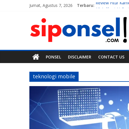
Jumat, Agustus 7, 2026
Terbaru:
Review Fitur Kam
10 Aplikasi AI G
7 Handphone Ter
Teknologi Gadget
Tren Teknologi M
PONSEL
DISCLAIMER
CONTACT US
teknologi mobile