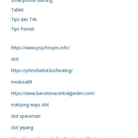
Smartphone Gaming
Tablet
Tips dan Trik
Tips Ponsel
https://www.psychosync.info/
slot
https://johnsfueloil.biz/heating/
medusa88
https://www.barcelonacentralgarden.com/
mahjong ways slot
slot spaceman
slot jepang