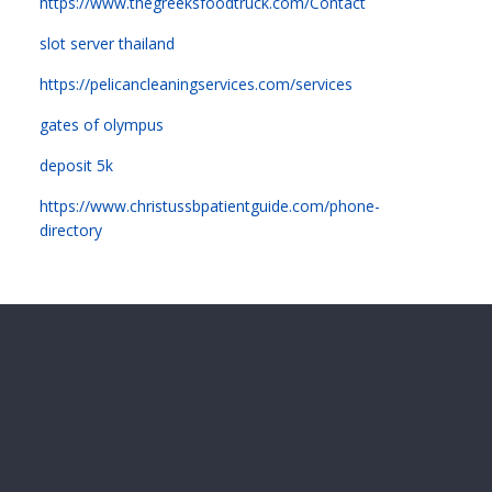
https://www.thegreeksfoodtruck.com/Contact
slot server thailand
https://pelicancleaningservices.com/services
gates of olympus
deposit 5k
https://www.christussbpatientguide.com/phone-
directory