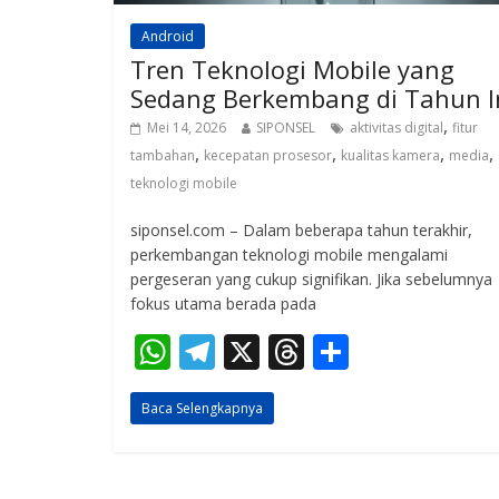
Android
Tren Teknologi Mobile yang
Sedang Berkembang di Tahun I
,
Mei 14, 2026
SIPONSEL
aktivitas digital
fitur
,
,
,
,
tambahan
kecepatan prosesor
kualitas kamera
media
teknologi mobile
siponsel.com – Dalam beberapa tahun terakhir,
perkembangan teknologi mobile mengalami
pergeseran yang cukup signifikan. Jika sebelumnya
fokus utama berada pada
W
T
X
T
S
h
el
h
h
Baca Selengkapnya
at
e
re
ar
s
gr
a
e
A
a
d