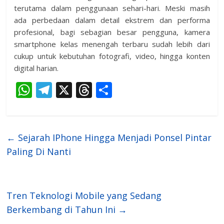
terutama dalam penggunaan sehari-hari. Meski masih
ada perbedaan dalam detail ekstrem dan performa
profesional, bagi sebagian besar pengguna, kamera
smartphone kelas menengah terbaru sudah lebih dari
cukup untuk kebutuhan fotografi, video, hingga konten
digital harian.
W
T
X
T
S
h
el
h
h
at
e
re
ar
s
gr
a
e
←
Sejarah IPhone Hingga Menjadi Ponsel Pintar
A
a
d
Paling Di Nanti
p
m
s
p
Tren Teknologi Mobile yang Sedang
Berkembang di Tahun Ini
→