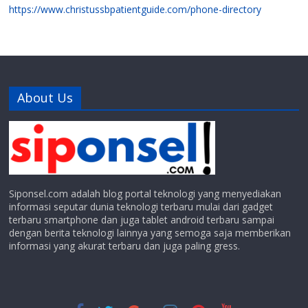
https://www.christussbpatientguide.com/phone-directory
About Us
Siponsel.com adalah blog portal teknologi yang menyediakan
informasi seputar dunia teknologi terbaru mulai dari gadget
terbaru smartphone dan juga tablet android terbaru sampai
dengan berita teknologi lainnya yang semoga saja memberikan
informasi yang akurat terbaru dan juga paling gress.