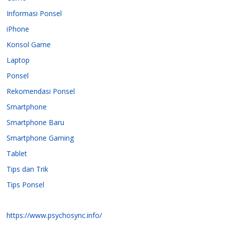
Informasi Ponsel
iPhone
Konsol Game
Laptop
Ponsel
Rekomendasi Ponsel
Smartphone
Smartphone Baru
Smartphone Gaming
Tablet
Tips dan Trik
Tips Ponsel
https://www.psychosync.info/