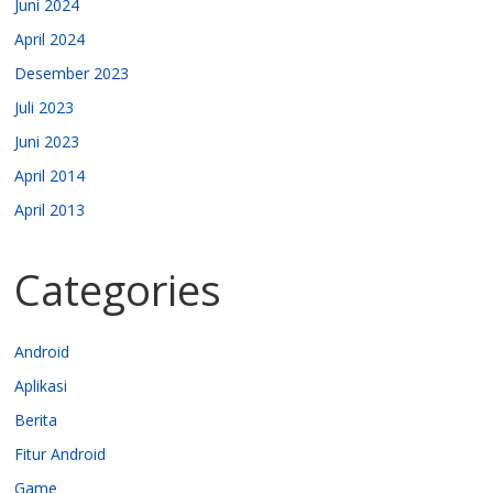
Juni 2024
April 2024
Desember 2023
Juli 2023
Juni 2023
April 2014
April 2013
Categories
Android
Aplikasi
Berita
Fitur Android
Game