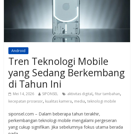
Android
Tren Teknologi Mobile
yang Sedang Berkembang
di Tahun Ini
,
,
Mei 14, 2026
SIPONSEL
aktivitas digital
fitur tambahan
,
,
,
kecepatan prosesor
kualitas kamera
media
teknologi mobile
siponsel.com – Dalam beberapa tahun terakhir,
perkembangan teknologi mobile mengalami pergeseran
yang cukup signifikan. Jika sebelumnya fokus utama berada
pada