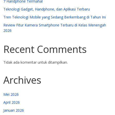
7 Handphone Termahal
Teknologi Gadget, Handphone, dan Aplikasi Terbaru
Tren Teknologi Mobile yang Sedang Berkembang di Tahun Ini
Review Fitur Kamera Smartphone Terbaru di Kelas Menengah
2026
Recent Comments
Tidak ada komentar untuk ditampilkan.
Archives
Mei 2026
April 2026
Januari 2026