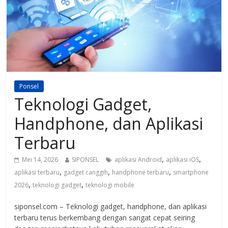
Ponsel
Teknologi Gadget,
Handphone, dan Aplikasi
Terbaru
,
,
Mei 14, 2026
SIPONSEL
aplikasi Android
aplikasi iOS
,
,
,
aplikasi terbaru
gadget canggih
handphone terbaru
smartphone
,
,
2026
teknologi gadget
teknologi mobile
siponsel.com – Teknologi gadget, handphone, dan aplikasi
terbaru terus berkembang dengan sangat cepat seiring