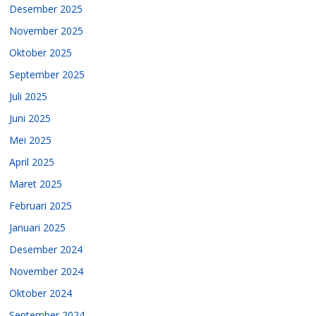
Desember 2025
November 2025
Oktober 2025
September 2025
Juli 2025
Juni 2025
Mei 2025
April 2025
Maret 2025
Februari 2025
Januari 2025
Desember 2024
November 2024
Oktober 2024
September 2024