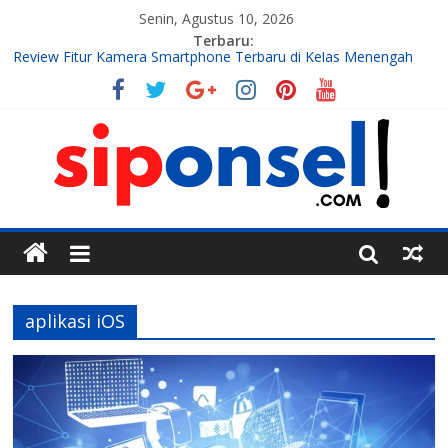
Senin, Agustus 10, 2026
Terbaru:
Review Fitur Kamera Smartphone Terbaru di Kelas Menengah
2026
10 Aplikasi AI Gratis Terbaik untuk Membuat Konten Instagram
Tahun 2026
7 Handphone Termahal
Teknologi Gadget, Handphone, dan Aplikasi Terbaru
Tren Teknologi Mobile yang Sedang Berkembang di Tahun Ini
aplikasi iOS