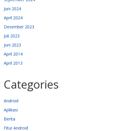
Juni 2024
April 2024
Desember 2023
Juli 2023
Juni 2023
April 2014
April 2013
Categories
Android
Aplikasi
Berita
Fitur Android