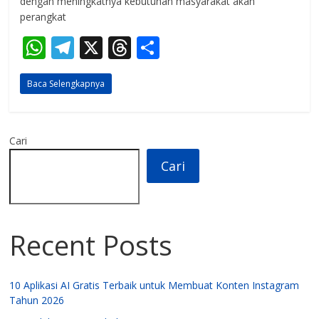
dengan meningkatnya kebutuhan masyarakat akan
perangkat
W
T
X
T
S
h
el
h
h
Baca Selengkapnya
at
e
re
ar
s
gr
a
e
A
a
d
Cari
p
m
s
Cari
p
Recent Posts
10 Aplikasi AI Gratis Terbaik untuk Membuat Konten Instagram
Tahun 2026