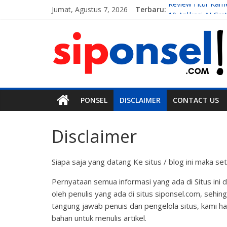
Review Fitur Kam
Jumat, Agustus 7, 2026
Terbaru:
10 Aplikasi AI G
7 Handphone Ter
Teknologi Gadget
Tren Teknologi M
PONSEL
DISCLAIMER
CONTACT US
Disclaimer
Siapa saja yang datang Ke situs / blog ini maka se
Pernyataan semua informasi yang ada di Situs ini d
oleh penulis yang ada di situs siponsel.com, sehin
tangung jawab penuis dan pengelola situs, kami 
bahan untuk menulis artikel.