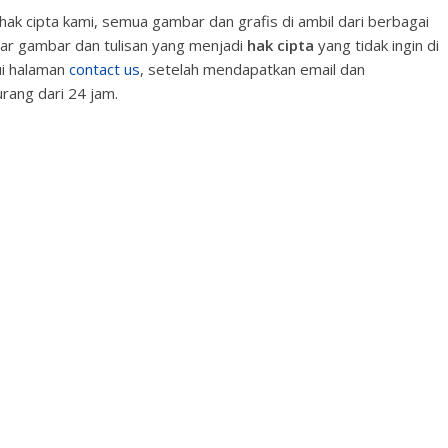
hak cipta kami, semua gambar dan grafis di ambil dari berbagai
ar gambar dan tulisan yang menjadi
hak cipta
yang tidak ingin di
ui halaman
contact us
, setelah mendapatkan email dan
ang dari 24 jam.