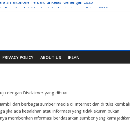
era Smartphone Terbaru di Kelas Menengah 2026
ratis Terbaik untuk Membuat Konten Instagram Tahun 2026
mahal
, Handphone, dan Aplikasi Terbaru
obile yang Sedang Berkembang di Tahun Ini
PRIVACY POLICY
ABOUT US
IKLAN
tuju dengan Disclaimer yang dibuat.
iambil dari berbagai sumber media di Internet dan di tulis kembali
gga jika ada kesalahan atau informasi yang tidak akuran bukan
hanya memberikan informasi berdasarkan sumber yang kami jadika