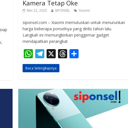
Kamera Tetap Oke
Mei 22, 2025
SIPONSEL
Xiaomi
siponsel.com – Xiaomi memutuskan untuk menurunkan
harga beberapa ponselnya yang dirilis tahun lalu.
siap
Langkah ini memungkinkan penggemar gadget
mendapatkan perangkat
i,
W
T
X
T
S
h
el
h
h
Baca Selengkapnya
at
e
re
ar
s
gr
a
e
A
a
d
p
m
s
p