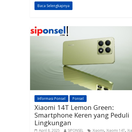
h
el
h
h
Baca Selengkapnya
at
e
re
ar
s
gr
a
e
A
a
d
p
m
s
p
Informasi Ponsel
Ponsel
Xiaomi 14T Lemon Green:
Smartphone Keren yang Peduli
Lingkungan
,
,
April 8, 2025
SIPONSEL
Xiaomi
Xiaomi 14T
Xi