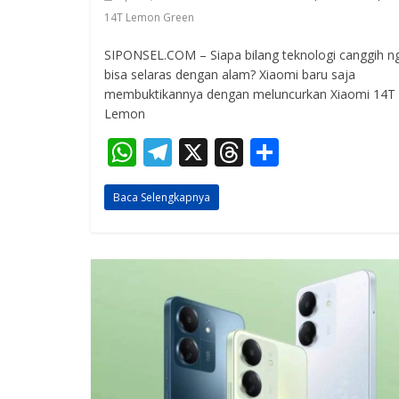
14T Lemon Green
SIPONSEL.COM – Siapa bilang teknologi canggih n
bisa selaras dengan alam? Xiaomi baru saja
membuktikannya dengan meluncurkan Xiaomi 14T
Lemon
W
T
X
T
S
h
el
h
h
Baca Selengkapnya
at
e
re
ar
s
gr
a
e
A
a
d
p
m
s
p