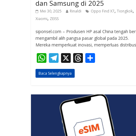
dan Samsung di 2025
,
,
Mei 30, 2025
Rinaldi
Oppo Find X7
Tiongkok
,
Xiaomi
ZEISS
siponsel.com – Produsen HP asal China tengah ber
mengambil alih pangsa pasar global pada 2025.
Mereka memperkuat inovasi, memperluas distribus
W
T
X
T
S
h
el
h
h
Baca Selengkapnya
at
e
re
ar
s
gr
a
e
A
a
d
p
m
s
p