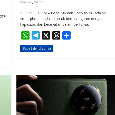
,
Poco X5
Xiaomi
SIPONSEL.COM – Poco M5 dan Poco X5 5G adalah
ggak
smartphone andalan untuk bermain game dengan
kapasitas dan kecepatan dalam perfoma,
W
T
X
T
S
h
el
h
h
Baca Selengkapnya
at
e
re
ar
s
gr
a
e
A
a
d
p
m
s
p