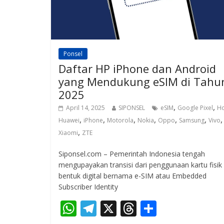
Ponsel
Daftar HP iPhone dan Android
yang Mendukung eSIM di Tahu
2025
,
,
April 14, 2025
SIPONSEL
eSIM
Google Pixel
H
,
,
,
,
,
,
,
Huawei
iPhone
Motorola
Nokia
Oppo
Samsung
Vivo
,
Xiaomi
ZTE
Siponsel.com – Pemerintah Indonesia tengah
mengupayakan transisi dari penggunaan kartu fisik
bentuk digital bernama e-SIM atau Embedded
Subscriber Identity
W
T
X
T
S