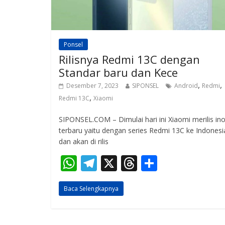
Ponsel
Rilisnya Redmi 13C dengan
Standar baru dan Kece
,
,
Desember 7, 2023
SIPONSEL
Android
Redmi
,
Redmi 13C
Xiaomi
SIPONSEL.COM – Dimulai hari ini Xiaomi merilis ino
terbaru yaitu dengan series Redmi 13C ke Indonesi
dan akan di rilis
W
T
X
T
S
h
el
h
h
Baca Selengkapnya
at
e
re
ar
s
gr
a
e