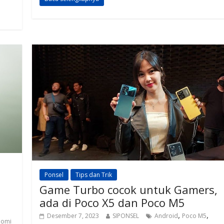
at
e
re
ar
s
gr
a
e
A
a
d
p
m
s
p
Ponsel
Tips dan Trik
Game Turbo cocok untuk Gamers,
ada di Poco X5 dan Poco M5
,
,
Desember 7, 2023
SIPONSEL
Android
Poco M5
aomi