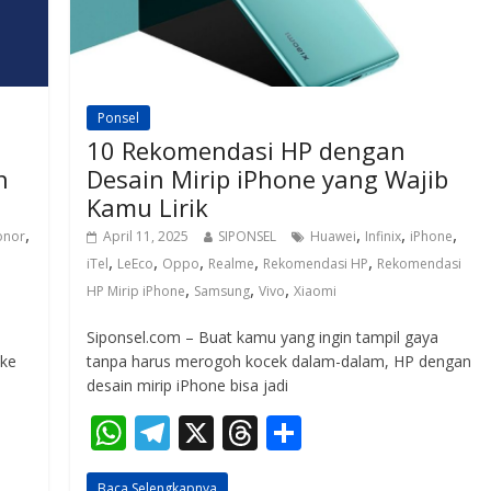
Ponsel
10 Rekomendasi HP dengan
n
Desain Mirip iPhone yang Wajib
Kamu Lirik
,
,
,
,
onor
April 11, 2025
SIPONSEL
Huawei
Infinix
iPhone
,
,
,
,
,
iTel
LeEco
Oppo
Realme
Rekomendasi HP
Rekomendasi
,
,
,
HP Mirip iPhone
Samsung
Vivo
Xiaomi
Siponsel.com – Buat kamu yang ingin tampil gaya
 ke
tanpa harus merogoh kocek dalam-dalam, HP dengan
desain mirip iPhone bisa jadi
W
T
X
T
S
h
el
h
h
Baca Selengkapnya