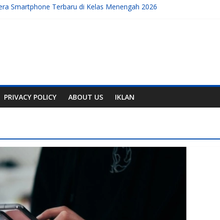
era Smartphone Terbaru di Kelas Menengah 2026
ratis Terbaik untuk Membuat Konten Instagram Tahun 2026
mahal
, Handphone, dan Aplikasi Terbaru
obile yang Sedang Berkembang di Tahun Ini
PRIVACY POLICY
ABOUT US
IKLAN