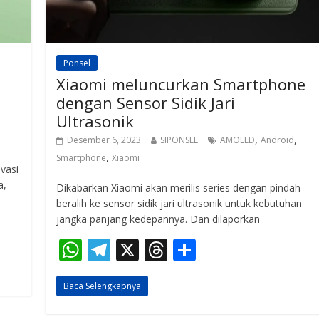
Ponsel
Xiaomi meluncurkan Smartphone
dengan Sensor Sidik Jari
Ultrasonik
,
,
Desember 6, 2023
SIPONSEL
AMOLED
Android
,
Smartphone
Xiaomi
vasi
a,
Dikabarkan Xiaomi akan merilis series dengan pindah
beralih ke sensor sidik jari ultrasonik untuk kebutuhan
jangka panjang kedepannya. Dan dilaporkan
W
T
X
T
S
h
el
h
h
Baca Selengkapnya
at
e
re
ar
s
gr
a
e