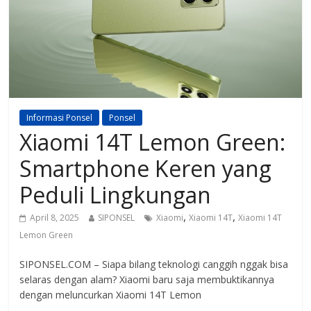
Informasi Ponsel
Ponsel
Xiaomi 14T Lemon Green:
Smartphone Keren yang
Peduli Lingkungan
,
,
April 8, 2025
SIPONSEL
Xiaomi
Xiaomi 14T
Xiaomi 14T
Lemon Green
SIPONSEL.COM – Siapa bilang teknologi canggih nggak bisa
selaras dengan alam? Xiaomi baru saja membuktikannya
dengan meluncurkan Xiaomi 14T Lemon