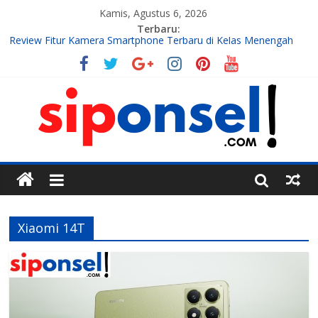
Kamis, Agustus 6, 2026
Terbaru:
Review Fitur Kamera Smartphone Terbaru di Kelas Menengah
2026
10 Aplikasi AI Gratis Terbaik untuk Membuat Konten Instagram
Tahun 2026
7 Handphone Termahal
Teknologi Gadget, Handphone, dan Aplikasi Terbaru
Tren Teknologi Mobile yang Sedang Berkembang di Tahun Ini
Xiaomi 14T