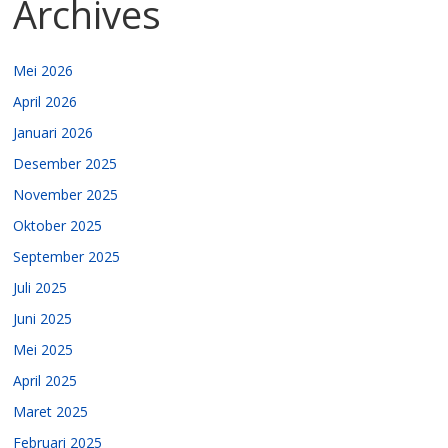
Archives
Mei 2026
April 2026
Januari 2026
Desember 2025
November 2025
Oktober 2025
September 2025
Juli 2025
Juni 2025
Mei 2025
April 2025
Maret 2025
Februari 2025