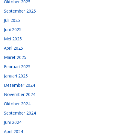
Oktober 2025
September 2025
Juli 2025
Juni 2025
Mei 2025
April 2025
Maret 2025
Februari 2025
Januari 2025
Desember 2024
November 2024
Oktober 2024
September 2024
Juni 2024
April 2024