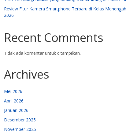
Review Fitur Kamera Smartphone Terbaru di Kelas Menengah
2026
Recent Comments
Tidak ada komentar untuk ditampilkan.
Archives
Mei 2026
April 2026
Januari 2026
Desember 2025
November 2025