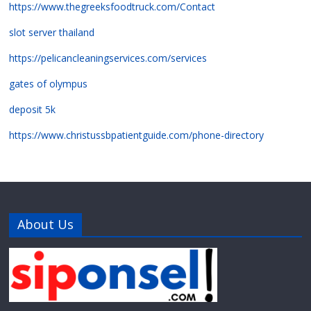
https://www.thegreeksfoodtruck.com/Contact
slot server thailand
https://pelicancleaningservices.com/services
gates of olympus
deposit 5k
https://www.christussbpatientguide.com/phone-directory
About Us