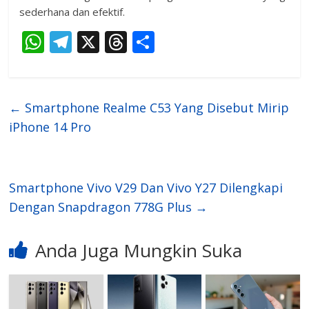
sederhana dan efektif.
W
T
X
T
S
h
el
h
h
at
e
re
ar
s
gr
a
e
←
Smartphone Realme C53 Yang Disebut Mirip
A
a
d
iPhone 14 Pro
p
m
s
p
Smartphone Vivo V29 Dan Vivo Y27 Dilengkapi
Dengan Snapdragon 778G Plus
→
Anda Juga Mungkin Suka