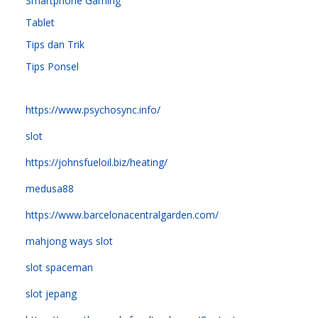
Smartphone Gaming
Tablet
Tips dan Trik
Tips Ponsel
https://www.psychosync.info/
slot
https://johnsfueloil.biz/heating/
medusa88
https://www.barcelonacentralgarden.com/
mahjong ways slot
slot spaceman
slot jepang