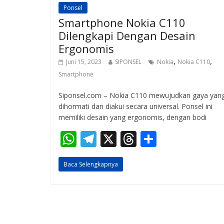
Ponsel
Smartphone Nokia C110
Dilengkapi Dengan Desain
Ergonomis
,
,
Juni 15, 2023
SIPONSEL
Nokia
Nokia C110
Smartphone
Siponsel.com – Nokia C110 mewujudkan gaya yan
dihormati dan diakui secara universal. Ponsel ini
memiliki desain yang ergonomis, dengan bodi
W
T
X
T
S
h
el
h
h
Baca Selengkapnya
at
e
re
ar
s
gr
a
e
A
a
d
p
m
s