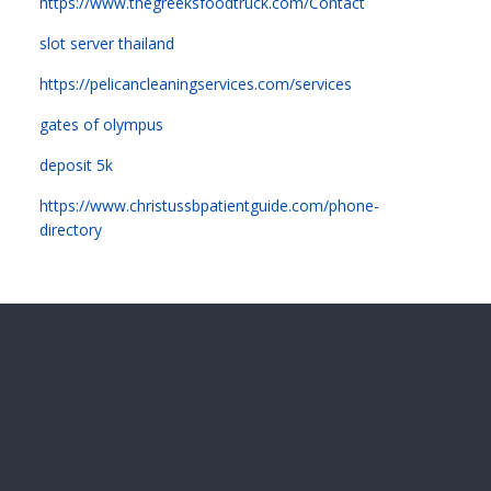
https://www.thegreeksfoodtruck.com/Contact
slot server thailand
https://pelicancleaningservices.com/services
gates of olympus
deposit 5k
https://www.christussbpatientguide.com/phone-
directory