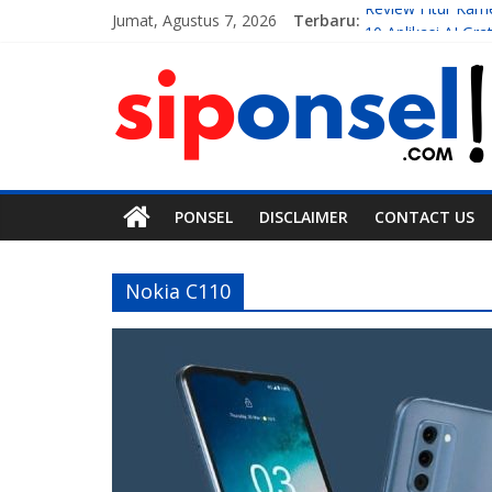
Jumat, Agustus 7, 2026
Terbaru:
Review Fitur Kam
10 Aplikasi AI G
7 Handphone Ter
Teknologi Gadget
Tren Teknologi M
PONSEL
DISCLAIMER
CONTACT US
Nokia C110