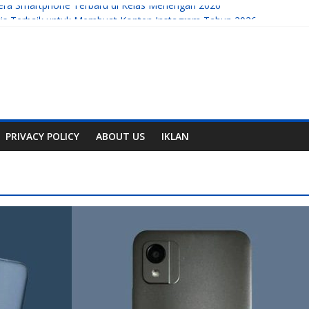
era Smartphone Terbaru di Kelas Menengah 2026
ratis Terbaik untuk Membuat Konten Instagram Tahun 2026
mahal
, Handphone, dan Aplikasi Terbaru
obile yang Sedang Berkembang di Tahun Ini
PRIVACY POLICY
ABOUT US
IKLAN