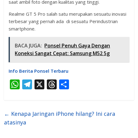
saat ambil foto dengan kualitas yang tinggi.
Realme GT 5 Pro salah satu merupakan sesuatu inovasi
terbesar yang pernah ada di sesuatu Perindustrian
smartphone.
BACA JUGA:
Ponsel Penuh Gaya Dengan
Koneksi Sangat Cepat: Samsung M52 5g
Info Berita Ponsel Terbaru
W
T
X
T
S
h
el
h
h
at
e
re
ar
s
gr
a
e
←
Kenapa Jaringan iPhone hilang? Ini cara
A
a
d
atasinya
p
m
s