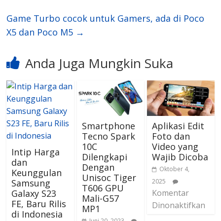
p
Game Turbo cocok untuk Gamers, ada di Poco
X5 dan Poco M5
→
Anda Juga Mungkin Suka
Smartphone
Aplikasi Edit
Tecno Spark
Foto dan
10C
Video yang
Intip Harga
Dilengkapi
Wajib Dicoba
dan
Dengan
Oktober 4,
Keunggulan
Unisoc Tiger
2025
Samsung
T606 GPU
Komentar
Galaxy S23
Mali-G57
FE, Baru Rilis
Dinonaktifkan
MP1
di Indonesia
Juni 20, 2023