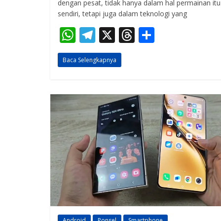
dengan pesat, tidak hanya dalam hal permainan itu
sendiri, tetapi juga dalam teknologi yang
W
T
X
T
S
h
el
h
h
Baca Selengkapnya
at
e
re
ar
s
gr
a
e
A
a
d
p
m
s
p
Android
Ponsel
Smartphone