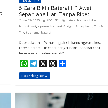
Tips dan Trik
5 Cara Bikin Baterai HP Awet
a
Sepanjang Hari Tanpa Ribet
,
Juni 29, 2025
SIPONSEL
baterai hp
cara bikin
,
,
,
baterai awet
siponsel Kategori: Gadget
Smartphone
Tips &
,
Trik
tips hemat baterai
Siponsel.com – Pernah nggak sih kamu ngerasa kesal
karena baterai HP cepat banget habis, padahal baru
beberapa jam keluar rumah?
W
T
X
T
S
h
el
h
h
Baca Selengkapnya
at
e
re
ar
s
gr
a
e
A
a
d
p
m
s