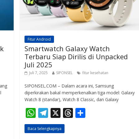
Fitur Android
ak
Smartwatch Galaxy Watch
Terbaru Siap Dirilis di Unpacked
Juli 2025
Juli 7, 2025
SIPONSEL
fitur kesehatan
yang
SIPONSEL.COM – Dalam acara ini, Samsung
l
diperkirakan bakal memperkenalkan tiga model: Galaxy
Watch 8 (standar), Watch 8 Classic, dan Galaxy
W
T
X
T
S
h
el
h
h
Baca Selengkapnya
at
e
re
ar