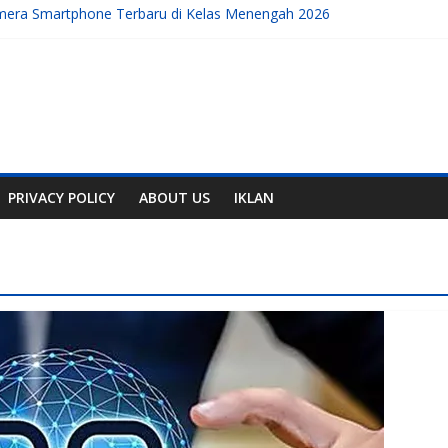
amera Smartphone Terbaru di Kelas Menengah 2026
Gratis Terbaik untuk Membuat Konten Instagram Tahun 2026
ermahal
t, Handphone, dan Aplikasi Terbaru
Mobile yang Sedang Berkembang di Tahun Ini
PRIVACY POLICY
ABOUT US
IKLAN