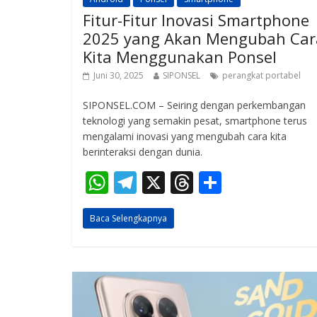
Fitur-Fitur Inovasi Smartphone
2025 yang Akan Mengubah Car
Kita Menggunakan Ponsel
Juni 30, 2025
SIPONSEL
perangkat portabel
SIPONSEL.COM – Seiring dengan perkembangan
teknologi yang semakin pesat, smartphone terus
mengalami inovasi yang mengubah cara kita
berinteraksi dengan dunia.
W
T
X
T
S
h
el
h
h
Baca Selengkapnya
at
e
re
ar
s
gr
a
e
A
a
d
p
m
s