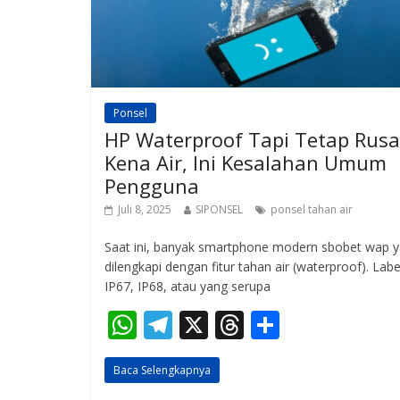
Ponsel
HP Waterproof Tapi Tetap Rus
Kena Air, Ini Kesalahan Umum
Pengguna
Juli 8, 2025
SIPONSEL
ponsel tahan air
Saat ini, banyak smartphone modern sbobet wap 
dilengkapi dengan fitur tahan air (waterproof). Labe
IP67, IP68, atau yang serupa
W
T
X
T
S
h
el
h
h
Baca Selengkapnya
at
e
re
ar