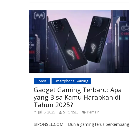
s
gr
a
e
A
a
d
p
m
s
p
Ponsel
Smartphone Gaming
Gadget Gaming Terbaru: Apa
yang Bisa Kamu Harapkan di
Tahun 2025?
Juli 6, 2025
SIPONSEL
Pemain
SIPONSEL.COM – Dunia gaming terus berkembang