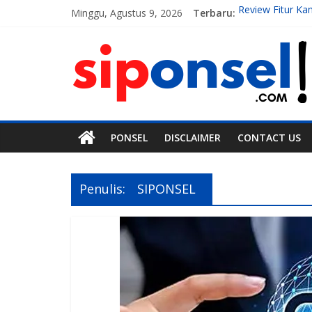
Minggu, Agustus 9, 2026
Terbaru:
Review Fitur K
10 Aplikasi AI 
7 Handphone T
Teknologi Gadge
Tren Teknologi 
PONSEL
DISCLAIMER
CONTACT US
Penulis:
SIPONSEL