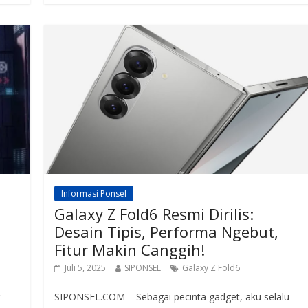
s
gr
a
e
A
a
d
p
m
s
p
Informasi Ponsel
Galaxy Z Fold6 Resmi Dirilis:
Desain Tipis, Performa Ngebut,
Fitur Makin Canggih!
Juli 5, 2025
SIPONSEL
Galaxy Z Fold6
SIPONSEL.COM – Sebagai pecinta gadget, aku selalu