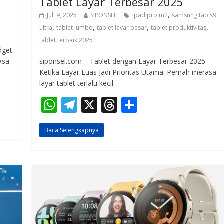
Tablet​​​​​​​ Layar Terbesar 2025
,
Juli 9, 2025
SIPONSEL
ipad pro m2
samsung tab s9
,
,
,
,
ultra
tablet jumbo
tablet layar besar
tablet produktivitas
tablet terbaik 2025
dget
siponsel.com – Tablet dengan Layar Terbesar 2025 –
asa
Ketika Layar Luas Jadi Prioritas Utama. Pernah merasa
layar tablet terlalu kecil
W
T
X
T
S
h
el
h
h
Baca Selengkapnya
at
e
re
ar
s
gr
a
e
A
a
d
p
m
s
p