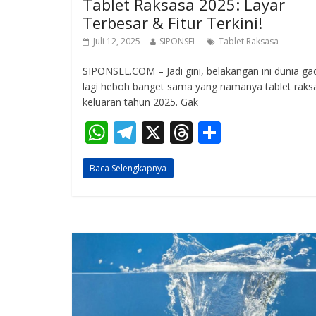
Tablet Raksasa 2025: Layar
Terbesar & Fitur Terkini!
Juli 12, 2025
SIPONSEL
Tablet Raksasa
SIPONSEL.COM – Jadi gini, belakangan ini dunia ga
lagi heboh banget sama yang namanya tablet raks
keluaran tahun 2025. Gak
W
T
X
T
S
h
el
h
h
Baca Selengkapnya
at
e
re
ar
s
gr
a
e
A
a
d
p
m
s
p