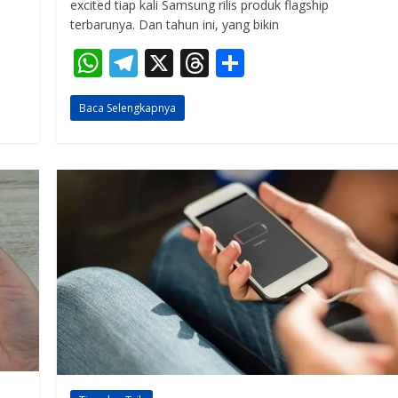
excited tiap kali Samsung rilis produk flagship
terbarunya. Dan tahun ini, yang bikin
W
T
X
T
S
h
el
h
h
Baca Selengkapnya
at
e
re
ar
s
gr
a
e
A
a
d
p
m
s
p