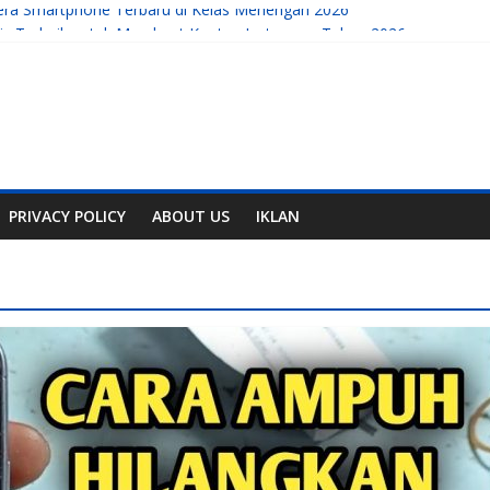
era Smartphone Terbaru di Kelas Menengah 2026
atis Terbaik untuk Membuat Konten Instagram Tahun 2026
mahal
 Handphone, dan Aplikasi Terbaru
obile yang Sedang Berkembang di Tahun Ini
PRIVACY POLICY
ABOUT US
IKLAN