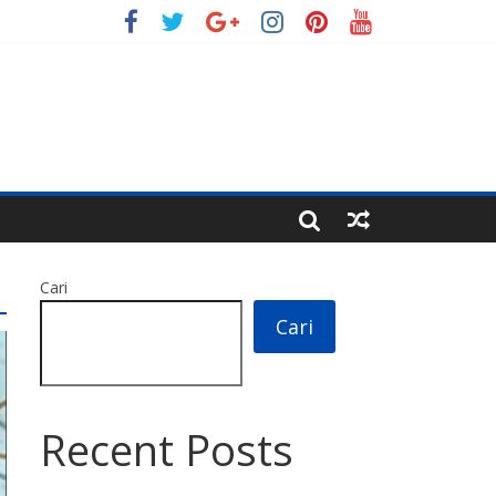
Cari
Cari
Recent Posts