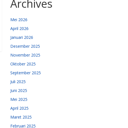
Archives
Mei 2026
April 2026
Januari 2026
Desember 2025
November 2025
Oktober 2025
September 2025
Juli 2025
Juni 2025
Mei 2025
April 2025
Maret 2025
Februari 2025