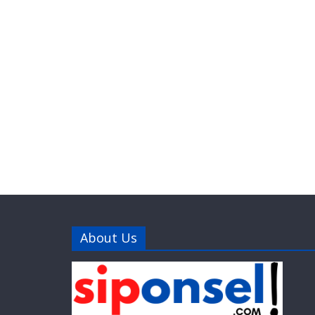
About Us