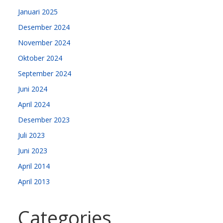
Januari 2025
Desember 2024
November 2024
Oktober 2024
September 2024
Juni 2024
April 2024
Desember 2023
Juli 2023
Juni 2023
April 2014
April 2013
Categories