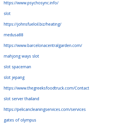
https://www.psychosync.info/
slot
https://johnsfueloil.biz/heating/
medusa88
https://www.barcelonacentralgarden.com/
mahjong ways slot
slot spaceman
slot jepang
https://www.thegreeksfoodtruck.com/Contact
slot server thailand
https://pelicancleaningservices.com/services
gates of olympus