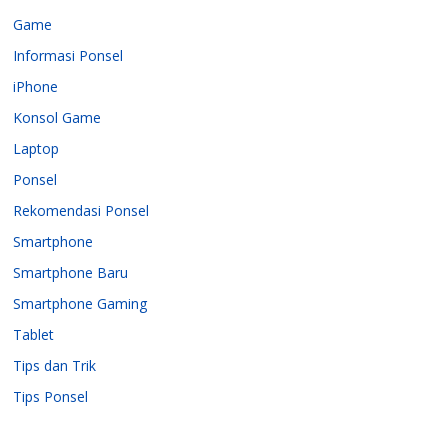
Game
Informasi Ponsel
iPhone
Konsol Game
Laptop
Ponsel
Rekomendasi Ponsel
Smartphone
Smartphone Baru
Smartphone Gaming
Tablet
Tips dan Trik
Tips Ponsel