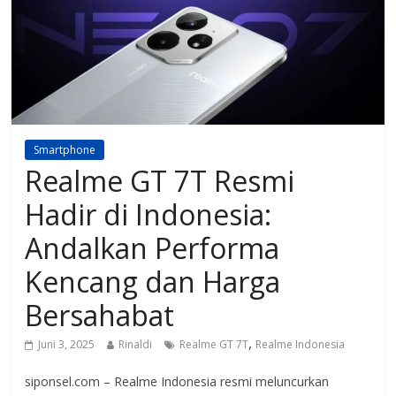
Smartphone
Realme GT 7T Resmi
Hadir di Indonesia:
Andalkan Performa
Kencang dan Harga
Bersahabat
,
Juni 3, 2025
Rinaldi
Realme GT 7T
Realme Indonesia
siponsel.com – Realme Indonesia resmi meluncurkan