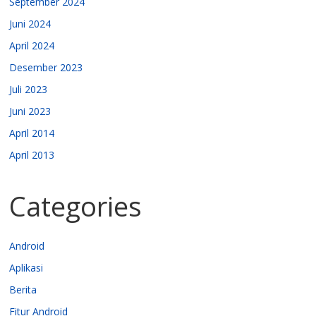
September 2024
Juni 2024
April 2024
Desember 2023
Juli 2023
Juni 2023
April 2014
April 2013
Categories
Android
Aplikasi
Berita
Fitur Android