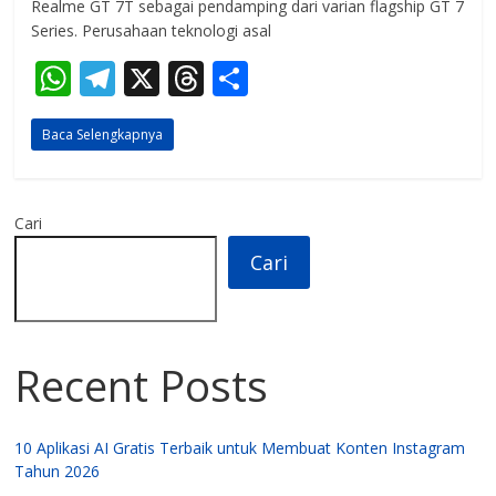
Realme GT 7T sebagai pendamping dari varian flagship GT 7
Series. Perusahaan teknologi asal
W
T
X
T
S
h
el
h
h
Baca Selengkapnya
at
e
re
ar
s
gr
a
e
A
a
d
Cari
p
m
s
Cari
p
Recent Posts
10 Aplikasi AI Gratis Terbaik untuk Membuat Konten Instagram
Tahun 2026