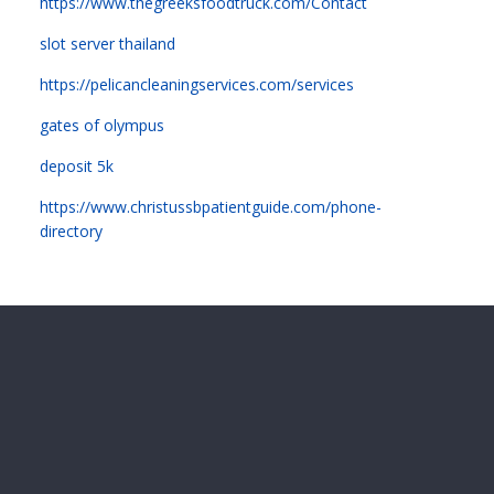
https://www.thegreeksfoodtruck.com/Contact
slot server thailand
https://pelicancleaningservices.com/services
gates of olympus
deposit 5k
https://www.christussbpatientguide.com/phone-
directory