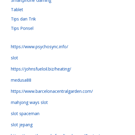
Smartphone Gaming
Tablet
Tips dan Trik
Tips Ponsel
https://www.psychosync.info/
slot
https://johnsfueloil.biz/heating/
medusa88
https://www.barcelonacentralgarden.com/
mahjong ways slot
slot spaceman
slot jepang