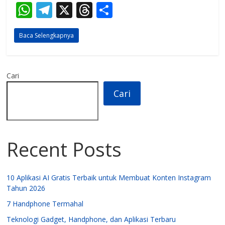
W
T
X
T
S
h
el
h
h
Baca Selengkapnya
at
e
re
ar
s
gr
a
e
A
a
d
Cari
p
m
s
Cari
p
Recent Posts
10 Aplikasi AI Gratis Terbaik untuk Membuat Konten Instagram
Tahun 2026
7 Handphone Termahal
Teknologi Gadget, Handphone, dan Aplikasi Terbaru