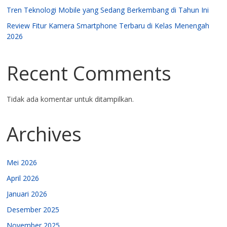
Tren Teknologi Mobile yang Sedang Berkembang di Tahun Ini
Review Fitur Kamera Smartphone Terbaru di Kelas Menengah
2026
Recent Comments
Tidak ada komentar untuk ditampilkan.
Archives
Mei 2026
April 2026
Januari 2026
Desember 2025
November 2025