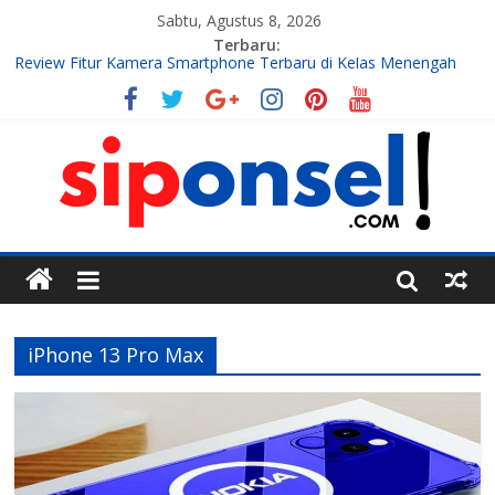
Sabtu, Agustus 8, 2026
Terbaru:
Review Fitur Kamera Smartphone Terbaru di Kelas Menengah
2026
10 Aplikasi AI Gratis Terbaik untuk Membuat Konten Instagram
Tahun 2026
7 Handphone Termahal
Teknologi Gadget, Handphone, dan Aplikasi Terbaru
Tren Teknologi Mobile yang Sedang Berkembang di Tahun Ini
iPhone 13 Pro Max