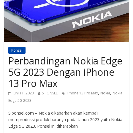
Ponsel
Perbandingan Nokia Edge
5G 2023 Dengan iPhone
13 Pro Max
,
,
Juni 11, 2023
SIPONSEL
iPhone 13 Pro Max
Nokia
Nokia
Edge 5G 2023
Siponsel.com – Nokia dikabarkan akan kembali
memproduksi produk barunya pada tahun 2023 yaitu Nokia
Edge 5G 2023. Ponsel ini diharapkan