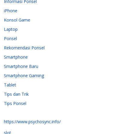
Informasi Ponsel
iPhone
Konsol Game
Laptop
Ponsel
Rekomendasi Ponsel
Smartphone
Smartphone Baru
Smartphone Gaming
Tablet
Tips dan Trik
Tips Ponsel
https://www.psychosync.info/
slot