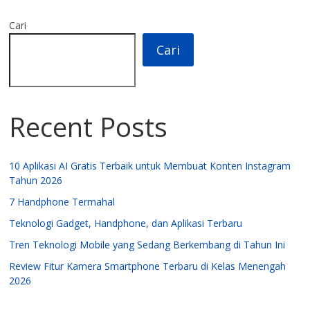
s
gr
a
e
A
a
d
Cari
p
m
s
Cari
p
Recent Posts
10 Aplikasi AI Gratis Terbaik untuk Membuat Konten Instagram
Tahun 2026
7 Handphone Termahal
Teknologi Gadget, Handphone, dan Aplikasi Terbaru
Tren Teknologi Mobile yang Sedang Berkembang di Tahun Ini
Review Fitur Kamera Smartphone Terbaru di Kelas Menengah
2026