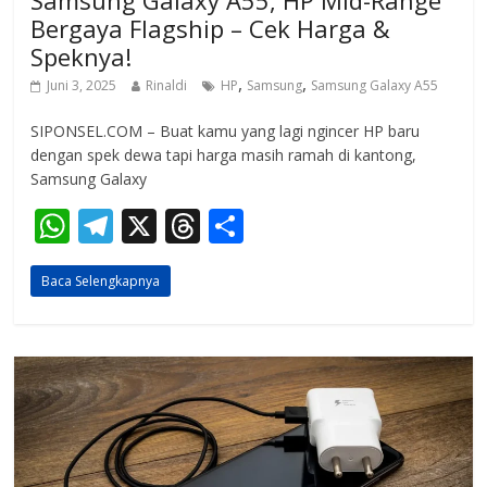
Samsung Galaxy A55, HP Mid-Range
Bergaya Flagship – Cek Harga &
Speknya!
,
,
Juni 3, 2025
Rinaldi
HP
Samsung
Samsung Galaxy A55
SIPONSEL.COM – Buat kamu yang lagi ngincer HP baru
dengan spek dewa tapi harga masih ramah di kantong,
Samsung Galaxy
W
T
X
T
S
h
el
h
h
Baca Selengkapnya
at
e
re
ar
s
gr
a
e
A
a
d
p
m
s
p