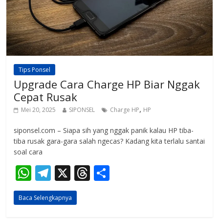
Tips Ponsel
Upgrade Cara Charge HP Biar Nggak
Cepat Rusak
,
Mei 20, 2025
SIPONSEL
Charge HP
HP
siponsel.com – Siapa sih yang nggak panik kalau HP tiba-
tiba rusak gara-gara salah ngecas? Kadang kita terlalu santai
soal cara
W
T
X
T
S
h
el
h
h
Baca Selengkapnya
at
e
re
ar