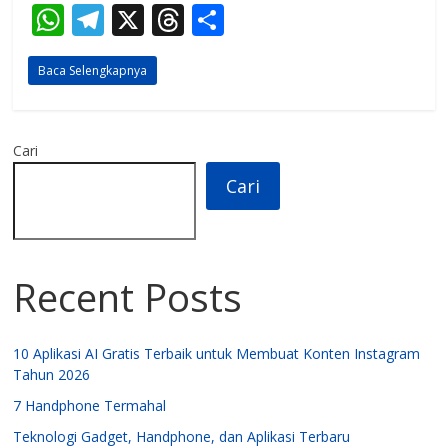
W
T
X
T
S
h
el
h
h
Baca Selengkapnya
at
e
re
ar
s
gr
a
e
A
a
d
Cari
p
m
s
Cari
p
Recent Posts
10 Aplikasi AI Gratis Terbaik untuk Membuat Konten Instagram
Tahun 2026
7 Handphone Termahal
Teknologi Gadget, Handphone, dan Aplikasi Terbaru