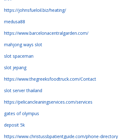
https://johnsfueloil.biz/heating/
medusa88
https://www.barcelonacentralgarden.com/
mahjong ways slot
slot spaceman
slot jepang
https://www.thegreeksfoodtruck.com/Contact
slot server thailand
https://pelicancleaningservices.com/services
gates of olympus
deposit 5k
https://www.christussbpatientguide.com/phone-directory