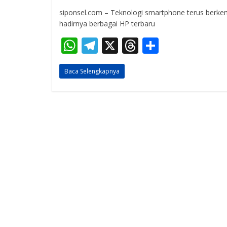
siponsel.com – Teknologi smartphone terus berkem
hadirnya berbagai HP terbaru
W
T
X
T
S
h
el
h
h
Baca Selengkapnya
at
e
re
ar
s
gr
a
e
A
a
d
p
m
s
p