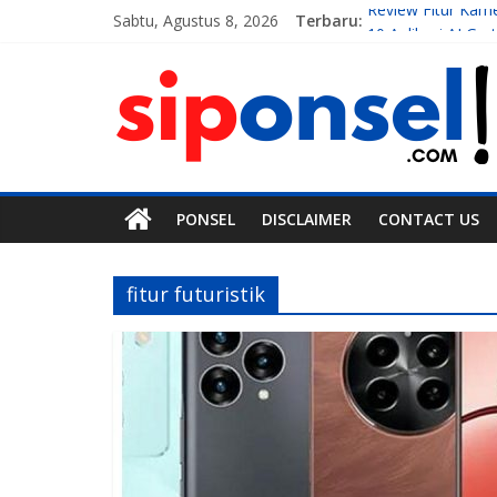
Sabtu, Agustus 8, 2026
Terbaru:
Review Fitur Kam
10 Aplikasi AI Gr
7 Handphone Ter
Teknologi Gadget,
Tren Teknologi M
PONSEL
DISCLAIMER
CONTACT US
fitur futuristik