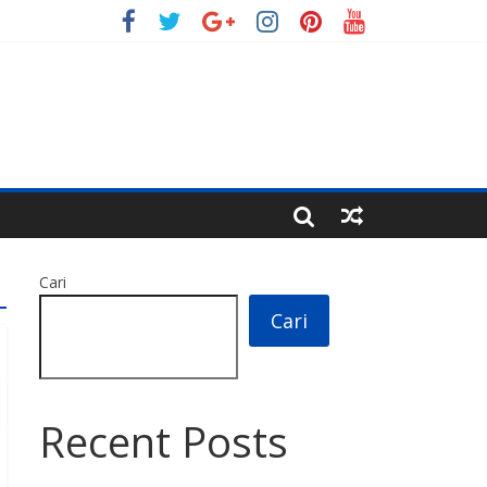
Cari
Cari
Recent Posts