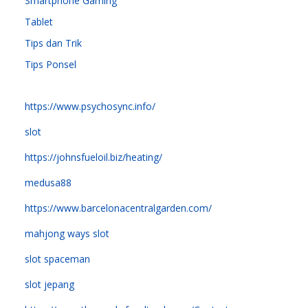
Smartphone Gaming
Tablet
Tips dan Trik
Tips Ponsel
https://www.psychosync.info/
slot
https://johnsfueloil.biz/heating/
medusa88
https://www.barcelonacentralgarden.com/
mahjong ways slot
slot spaceman
slot jepang