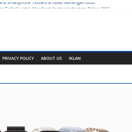
mera Smartphone Terbaru di Kelas Menengah 2026
ratis Terbaik untuk Membuat Konten Instagram Tahun 2026
rmahal
, Handphone, dan Aplikasi Terbaru
obile yang Sedang Berkembang di Tahun Ini
PRIVACY POLICY
ABOUT US
IKLAN