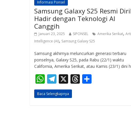
Informasi Ponsel
Samsung Galaxy S25 Resmi Diril
Hadir dengan Teknologi AI
Canggih
,
Januari 23, 2025
SIPONSEL
Amerika Serikat
Arti
,
Intelligence (AI)
Samsung Galaxy S25
Samsung akhirnya meluncurkan generasi terbaru
ponselnya, Galaxy S25, pada Rabu (22/1) waktu
California, Amerika Serikat, atau Kamis (23/1) dini h
W
T
X
T
S
h
el
h
h
Baca Selengkapnya
at
e
re
ar
s
gr
a
e
A
a
d
p
m
s