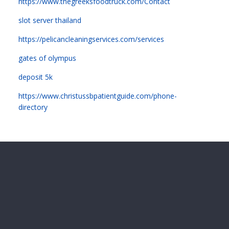
https://www.thegreeksfoodtruck.com/Contact
slot server thailand
https://pelicancleaningservices.com/services
gates of olympus
deposit 5k
https://www.christussbpatientguide.com/phone-
directory