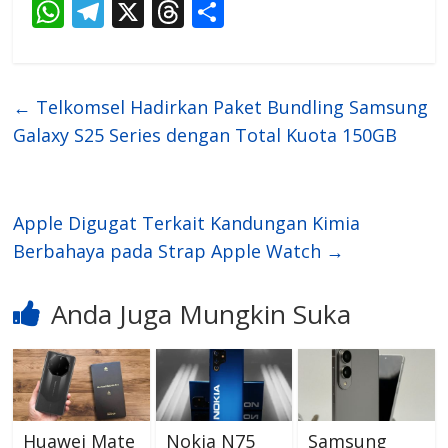
W
T
X
T
S
h
el
h
h
at
e
re
ar
s
gr
a
e
←
Telkomsel Hadirkan Paket Bundling Samsung
A
a
d
Galaxy S25 Series dengan Total Kuota 150GB
p
m
s
p
Apple Digugat Terkait Kandungan Kimia
Berbahaya pada Strap Apple Watch
→
Anda Juga Mungkin Suka
Huawei Mate
Nokia N75
Samsung