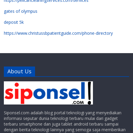
https://pelicancleaningservices.com/services
gates of olympus
deposit 5k
https://www.christussbpatientguide.com/phone-directory
About Us
Siponsel.com adalah blog portal teknologi yang menyediakan
informasi seputar dunia teknologi terbaru mulai dari gadget
terbaru smartphone dan juga tablet android terbaru sampai
dengan berita teknologi lainnya yang semoga saja memberikan