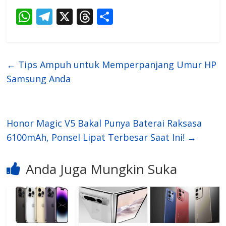
W
T
X
T
S
h
el
h
h
at
e
re
ar
s
gr
a
e
←
Tips Ampuh untuk Memperpanjang Umur HP
A
a
d
Samsung Anda
p
m
s
p
Honor Magic V5 Bakal Punya Baterai Raksasa
6100mAh, Ponsel Lipat Terbesar Saat Ini!
→
Anda Juga Mungkin Suka